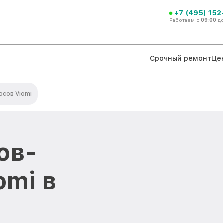
+7 (495) 152
Работаем с
09:00
д
Срочный ремонт
Це
сов Viomi
ов-
omi в