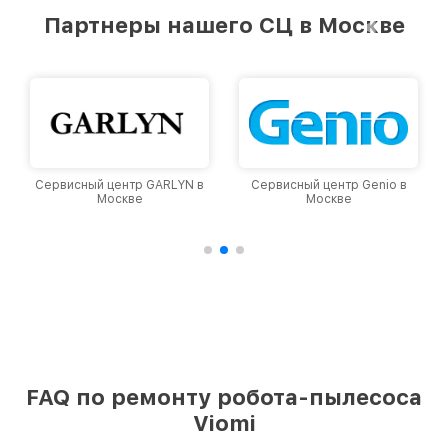
лучшим сервисным центром Viomi в городе
Партнеры нашего СЦ в Москве
Москве, постоянно повышая уровень доверия
и лояльности наших клиентов.
ARLYN в
Сервисный центр Genio в
Сервисный центр Dyso
Москве
Москве
FAQ по ремонту робота-пылесоса
Viomi