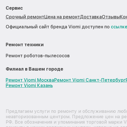
Сервис
Срочный ремонт
Цена на ремонт
Доставка
Отзывы
Ко
Официальный сайт бренда Viomi доступен по
ссылк
Ремонт техники
Ремонт роботов-пылесосов
Филиал в Вашем городе
Ремонт Viomi Москва
Ремонт Viomi Санкт-Петербург
Ремонт Viomi Казань
Предлагаем услуги по ремонту и обслуживанию любы
неавторизованным центром. Предложение цен на рем
РФ. Все обозначения и упоминания торговой марки 