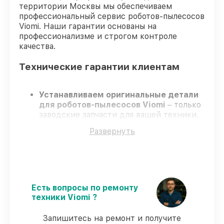
территории Москвы мы обеспечиваем
профессиональный сервис роботов-пылесосов
Viomi. Наши гарантии основаны на
профессионализме и строгом контроле
качества.
Технические гарантии клиентам
Устанавливаем оригинальные детали
для роботов-пылесосов Viomi
– только
заводские запчасти для вашей техники.
Сертифицированные мастера
–
Развернуть
проходят серьезную проверку знаний и
навыков, что обеспечивает высокий
уровень сервиса.
Соблюдаем сроки
– ремонт роботов-
пылесосов Viomi без бесконечных
переносов.
Есть вопросы по ремонту
Официальная гарантия
– на все виды
техники Viomi ?
работ и комплектующие для роботов-
пылесосов Viomi предоставляется
Запишитесь на ремонт и получите