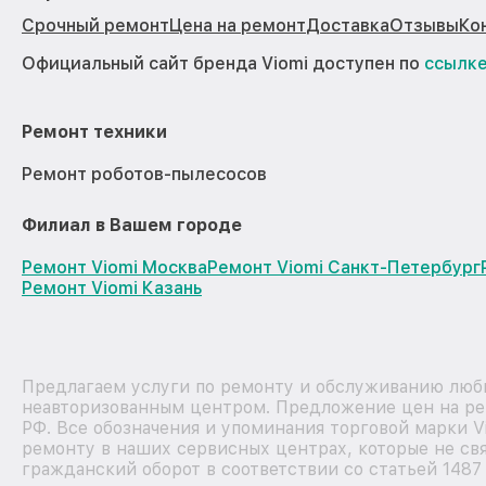
Срочный ремонт
Цена на ремонт
Доставка
Отзывы
Ко
Официальный сайт бренда Viomi доступен по
ссылк
Ремонт техники
Ремонт роботов-пылесосов
Филиал в Вашем городе
Ремонт Viomi Москва
Ремонт Viomi Санкт-Петербург
Ремонт Viomi Казань
Предлагаем услуги по ремонту и обслуживанию любых
неавторизованным центром. Предложение цен на рем
РФ. Все обозначения и упоминания торговой марки 
ремонту в наших сервисных центрах, которые не свя
гражданский оборот в соответствии со статьей 1487